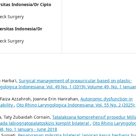
rsitas Indonesia/Dr Cipto
eck Surgery
ersitas Indonesia/Dr
eck Surgery
 Harba'i,
Surgical management of preauricular based on plastic-
gologica Indonesiana: Vol. 49 No. 1 (2019): Volume 49, No. 1 Januar
 Faiza Azzahroh, Joanna Erin Hanrahan,
Autonomic dysfunction in
iability
,
Oto Rhino Laryngologica Indonesiana: Vol. 55 No. 2 (2025):
a, Taty Zubaidah Cornain,
Tatalaksana komprehensif prosedur Mill
da labiognatopalatoskizis komplit bilateral
,
Oto Rhino Laryngolo
48, No. 1 January - June 2018
 Suryati,
Penanganan mikrotia bilateral: laporan kasus berbasis b