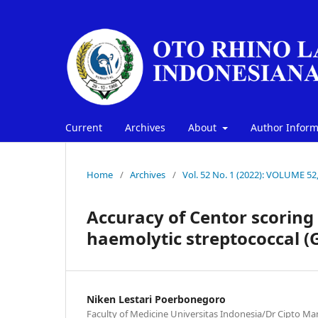
Current
Archives
About
Author Infor
Home
/
Archives
/
Vol. 52 No. 1 (2022): VOLUME 52
Accuracy of Centor scoring
haemolytic streptococcal (
Niken Lestari Poerbonegoro
Faculty of Medicine Universitas Indonesia/Dr Cipto 