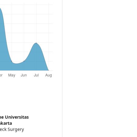
ne Universitas
akarta
eck Surgery