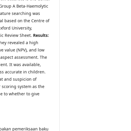
 Group A Beta-Haemolytic
rature searching was
al based on the Centre of
ford University,
tic Review Sheet.
Results:
They revealed a high
ive value (NPV), and low
e aspect assessment. The
ent. It was available,
ss accurate in children.
at and suspicion of
 scoring system as the
de to whether to give
upakan pemeriksaan baku