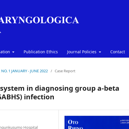
mation
Publication Ethics
Journal Policies
Contact
, NO. 1 JANUARY - JUNE 2022
/
Case Report
 system in diagnosing group a-beta
GABHS) infection
Mangunkusumo Hospital