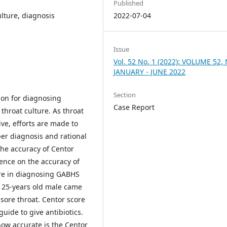
Published
2022-07-04
ulture, diagnosis
Issue
Vol. 52 No. 1 (2022): VOLUME 52, 
JANUARY - JUNE 2022
Section
ion for diagnosing
Case Report
 throat culture. As throat
ve, efforts are made to
oper diagnosis and rational
 the accuracy of Centor
dence on the accuracy of
ure in diagnosing GABHS
A 25-years old male came
sore throat. Centor score
uide to give antibiotics.
how accurate is the Centor