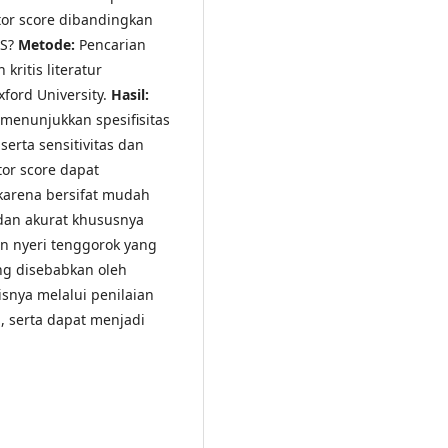
or score dibandingkan
HS?
Metode:
Pencarian
kritis literatur
xford University.
Hasil:
i menunjukkan spesifisitas
serta sensitivitas dan
tor score dapat
 karena bersifat mudah
 dan akurat khususnya
an nyeri tenggorok yang
ang disebabkan oleh
isnya melalui penilaian
a, serta dapat menjadi