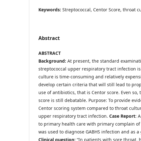
Keywords:
Streptococcal, Centor Score, throat c
Abstract
ABSTRACT
Background:
At present, the standard examinat
streptococcal upper respiratory tract infection is
culture is time-consuming and relatively expensi
develop certain criteria that will still lead to pr
use of antibiotics, that is Centor score. Even so,
score is still debatable. Purpose: To provide evi
Centor scoring system compared to throat cult
upper respiratory tract infection.
Case Report
: 
to primary health care with primary complain of 
was used to diagnose GABHS infection and as a g
Clinical question:
“In patients with sore throat, 