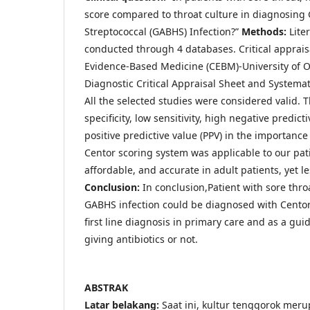
score compared to throat culture in diagnosing
Streptococcal (GABHS) Infection?”
Methods:
Lite
conducted through 4 databases. Critical apprais
Evidence-Based Medicine (CEBM)-University of Ox
Diagnostic Critical Appraisal Sheet and Systema
All the selected studies were considered valid. 
specificity, low sensitivity, high negative predict
positive predictive value (PPV) in the importanc
Centor scoring system was applicable to our pati
affordable, and accurate in adult patients, yet le
Conclusion:
In conclusion,Patient with sore thro
GABHS infection could be diagnosed with Centor
first line diagnosis in primary care and as a gui
giving antibiotics or not.
ABSTRAK
Latar belakang:
Saat ini, kultur tenggorok mer