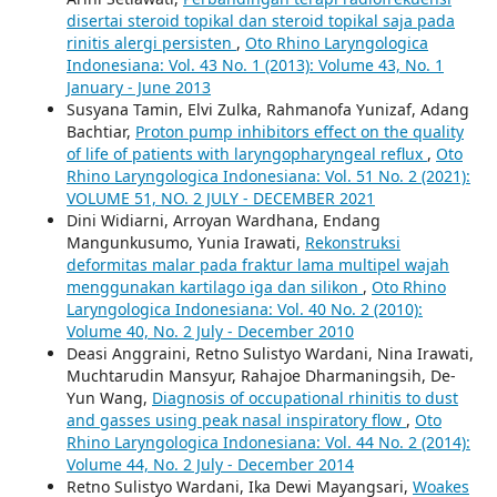
disertai steroid topikal dan steroid topikal saja pada
rinitis alergi persisten
,
Oto Rhino Laryngologica
Indonesiana: Vol. 43 No. 1 (2013): Volume 43, No. 1
January - June 2013
Susyana Tamin, Elvi Zulka, Rahmanofa Yunizaf, Adang
Bachtiar,
Proton pump inhibitors effect on the quality
of life of patients with laryngopharyngeal reflux
,
Oto
Rhino Laryngologica Indonesiana: Vol. 51 No. 2 (2021):
VOLUME 51, NO. 2 JULY - DECEMBER 2021
Dini Widiarni, Arroyan Wardhana, Endang
Mangunkusumo, Yunia Irawati,
Rekonstruksi
deformitas malar pada fraktur lama multipel wajah
menggunakan kartilago iga dan silikon
,
Oto Rhino
Laryngologica Indonesiana: Vol. 40 No. 2 (2010):
Volume 40, No. 2 July - December 2010
Deasi Anggraini, Retno Sulistyo Wardani, Nina Irawati,
Muchtarudin Mansyur, Rahajoe Dharmaningsih, De-
Yun Wang,
Diagnosis of occupational rhinitis to dust
and gasses using peak nasal inspiratory flow
,
Oto
Rhino Laryngologica Indonesiana: Vol. 44 No. 2 (2014):
Volume 44, No. 2 July - December 2014
Retno Sulistyo Wardani, Ika Dewi Mayangsari,
Woakes