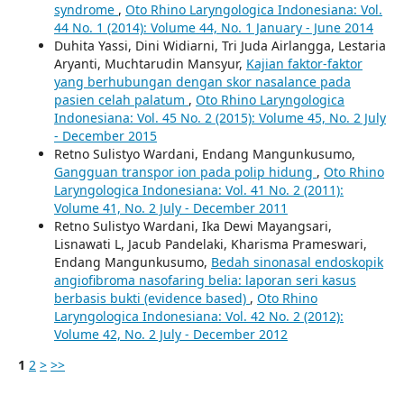
syndrome
,
Oto Rhino Laryngologica Indonesiana: Vol.
44 No. 1 (2014): Volume 44, No. 1 January - June 2014
Duhita Yassi, Dini Widiarni, Tri Juda Airlangga, Lestaria
Aryanti, Muchtarudin Mansyur,
Kajian faktor-faktor
yang berhubungan dengan skor nasalance pada
pasien celah palatum
,
Oto Rhino Laryngologica
Indonesiana: Vol. 45 No. 2 (2015): Volume 45, No. 2 July
- December 2015
Retno Sulistyo Wardani, Endang Mangunkusumo,
Gangguan transpor ion pada polip hidung
,
Oto Rhino
Laryngologica Indonesiana: Vol. 41 No. 2 (2011):
Volume 41, No. 2 July - December 2011
Retno Sulistyo Wardani, Ika Dewi Mayangsari,
Lisnawati L, Jacub Pandelaki, Kharisma Prameswari,
Endang Mangunkusumo,
Bedah sinonasal endoskopik
angiofibroma nasofaring belia: laporan seri kasus
berbasis bukti (evidence based)
,
Oto Rhino
Laryngologica Indonesiana: Vol. 42 No. 2 (2012):
Volume 42, No. 2 July - December 2012
1
2
>
>>