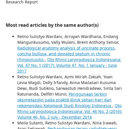
Research Report
Most read articles by the same author(s)
Retno Sulistyo Wardani, Arroyan Wardhana, Endang
Mangunkusumo, Vally Wulani, Brent Anthony Senior,
Radiological anatomy analysis of uncinate process,
concha bullosa, and deviated septum in chronic
rhinosinusitis
,
Oto Rhino Laryngologica Indonesiana:
Vol. 47 No. 1 (2017): Volume 47, No. 1 January - June
2017
Retno Sulistyo Wardani, Azmi Mir’ah Zakiah, Yoan
Levia Magdi, Dolly Irfandy, Anna Mailasari Kusuma
Dewi, Budi Sutikno, Sarwastuti Hendradewi, Sinta Sari
Ratunanda, Delfitri Munir,
Penggunaan terkini
oksimetazolin pada praktik klinik sehari-hari dan
rekomendasi Kelompok Studi Rinologi Indonesia
,
Oto
Rhino Laryngologica Indonesiana: Vol. 46 No. 2 (2016):
Volume 46, No. 2 July - December 2016
Meila Sutanti, Retno Sulistyo Wardani, Nina Irawati,
Arini Setiawati,
Perbandingan terapi radiofrekuensi