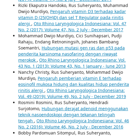
Rizki Ekaputra Handoko, Rus Suheryanto, Muhammad
Dwijo Murdiyo,
Pengaruh vitamin D3 terhadap kadar
vitamin D (25(OH)D) dan sel T Regulator pada rinitis
alergi
,
Oto Rhino Laryngologica Indonesiana: Vol. 47
No. 2 (2017): Volume 47, No. 2 July - December 2017
Mohammad Dwijo Murdiyo, Cici Sunihapsari, Pudji
Rahaju, Endang Retnoningsih, Johanes Bambang
Soemantri,
Hubungan mutasi gen ras dan p53 pada
penderita karsinoma nasofaring dengan riwayat
merokok
,
Oto Rhino Laryngologica Indonesiana: Vol.
43 No. 1 (2013): Volume 43, No. 1 January - June 2013
Nanchy Christy, Rus Suheryanto, Mohammad Dwijo
Murdiyo,
Pengaruh pemberian vitamin E terhadap
eosinofil mukosa hidung dan kualitas hidup penderita
rinitis alergi
,
Oto Rhino Laryngologica Indonesiana:
Vol. 49 (2019): Volume 49, No. 2 July - December 2019
Rosmini Rosmini, Rus Suheryanto, Hendradi
Surjotomo,
Hubungan derajat adenoid menggunakan
teknik nasoendoskopi dengan tekanan telingah
tengah
,
Oto Rhino Laryngologica Indonesiana: Vol. 46
No. 2 (2016): Volume 46, No. 2 July - December 2016
Bobby Pardomuan Sitompul, Rus Suheryanto,