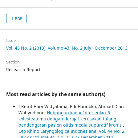
PDF
Issue
Vol. 43 No. 2 (2013): Volume 43, No. 2 July - December 2013
Section
Research Report
Most read articles by the same author(s)
I Ketut Hary Widyatama, Edi Handoko, Ahmad Dian
Wahyudiono,
Hubungan kadar Interleukin-6
kolesteatoma dengan derajat kerusakan tulang
pendengaran pasien otitis media supuratif kronis
,
Oto Rhino Laryngologica Indonesiana: Vol. 44 No. 2
(2014): Volume 44, No. 2 July - December 2014