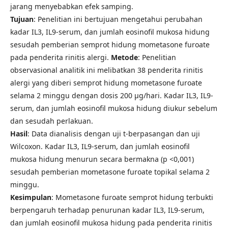
jarang menyebabkan efek samping.
Tujuan
: Penelitian ini bertujuan mengetahui perubahan
kadar IL3, IL9-serum, dan jumlah eosinofil mukosa hidung
sesudah pemberian semprot hidung mometasone furoate
pada penderita rinitis alergi.
Metode
: Penelitian
observasional analitik ini melibatkan 38 penderita rinitis
alergi yang diberi semprot hidung mometasone furoate
selama 2 minggu dengan dosis 200 µg/hari. Kadar IL3, IL9-
serum, dan jumlah eosinofil mukosa hidung diukur sebelum
dan sesudah perlakuan.
Hasil
: Data dianalisis dengan uji t-berpasangan dan uji
Wilcoxon. Kadar IL3, IL9-serum, dan jumlah eosinofil
mukosa hidung menurun secara bermakna (p <0,001)
sesudah pemberian mometasone furoate topikal selama 2
minggu.
Kesimpulan
: Mometasone furoate semprot hidung terbukti
berpengaruh terhadap penurunan kadar IL3, IL9-serum,
dan jumlah eosinofil mukosa hidung pada penderita rinitis