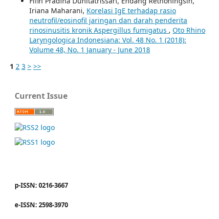
Fifin Pradina Duhitatrissari, Endang Retnoningsih,
Iriana Maharani,
Korelasi IgE terhadap rasio
neutrofil/eosinofil jaringan dan darah penderita
rinosinusitis kronik Aspergillus fumigatus
,
Oto Rhino
Laryngologica Indonesiana: Vol. 48 No. 1 (2018):
Volume 48, No. 1 January - June 2018
1
2
3
>
>>
Current Issue
p-ISSN: 0216-3667
e-ISSN: 2598-3970