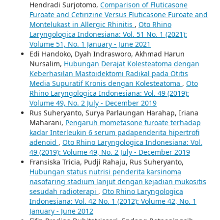
Hendradi Surjotomo,
Comparison of Fluticasone
Furoate and Cetirizine Versus Fluticasone Furoate and
Montelukast in Allergic Rhinitis
,
Oto Rhino
Laryngologica Indonesiana: Vol. 51 No. 1 (2021):
Volume 51, No. 1 January - June 2021
Edi Handoko, Dyah Indrasworo, Akhmad Harun
Nursalim,
Hubungan Derajat Kolesteatoma dengan
Keberhasilan Mastoidektomi Radikal pada Otitis
Media Supuratif Kronis dengan Kolesteatoma
,
Oto
Rhino Laryngologica Indonesiana: Vol. 49 (2019):
Volume 49, No. 2 July - December 2019
Rus Suheryanto, Surya Parlaungan Harahap, Iriana
Maharani,
Pengaruh mometasone furoate terhadap
kadar Interleukin 6 serum padapenderita hipertrofi
adenoid
,
Oto Rhino Laryngologica Indonesiana: Vol.
49 (2019): Volume 49, No. 2 July - December 2019
Fransiska Tricia, Pudji Rahaju, Rus Suheryanto,
Hubungan status nutrisi penderita karsinoma
nasofaring stadium lanjut dengan kejadian mukositis
sesudah radioterapi
,
Oto Rhino Laryngologica
Indonesiana: Vol. 42 No. 1 (2012): Volume 42, No. 1
January - June 2012